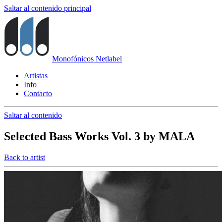
Saltar al contenido principal
Monofónicos Netlabel
Artistas
Info
Contacto
Saltar al contenido
Selected Bass Works Vol. 3
by
MALA
Back to artist