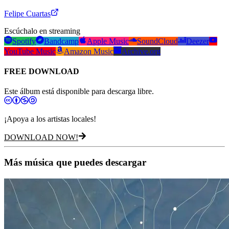
Felipe Cuartas
Escúchalo en streaming
Spotify
Bandcamp
Apple Music
SoundCloud
Deezer
YouTube Music
Amazon Music
Archive.org
FREE DOWNLOAD
Este álbum está disponible para descarga libre.
¡Apoya a los artistas locales!
DOWNLOAD NOW!
Más música que puedes descargar