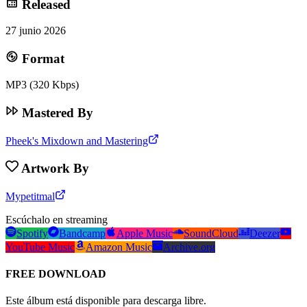
Released
27 junio 2026
Format
MP3 (320 Kbps)
Mastered By
Pheek's Mixdown and Mastering
Artwork By
Mypetitmal
Escúchalo en streaming
Spotify
Bandcamp
Apple Music
SoundCloud
Deezer
YouTube Music
Amazon Music
Archive.org
FREE DOWNLOAD
Este álbum está disponible para descarga libre.